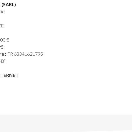
(SARL)
rie
CE
00 €
95
e :
FR 63341621795
4B)
NTERNET