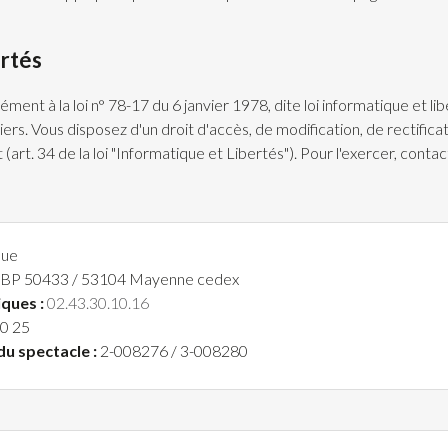
ertés
ément à la loi n° 78-17 du 6 janvier 1978, dite loi informatique et l
tiers. Vous disposez d'un droit d'accès, de modification, de rectific
art. 34 de la loi "Informatique et Libertés"). Pour l'exercer, conta
que
 / BP 50433 / 53104 Mayenne cedex
ques :
02.43.30.10.16
0 25
u spectacle :
2-008276 / 3-008280