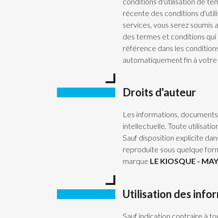
conditions d'utilisation de tem
récente des conditions d'utili
services, vous serez soumis a
des termes et conditions qui s
référence dans les conditions 
automatiquement fin à votre au
Droits d'auteur
Les informations, documents e
intellectuelle. Toute utilisat
Sauf disposition explicite d
reproduite sous quelque forme
marque
LE KIOSQUE - MA
Utilisation des info
Sauf indication contraire à to