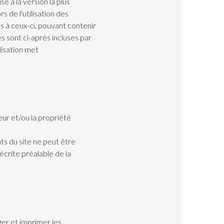
se à la version la plus
s de l'utilisation des
es à ceux-ci, pouvant contenir
es sont ci-après incluses par
lisation met
eur et/ou la propriété
ts du site ne peut être
écrite préalable de la
rger et imprimer les