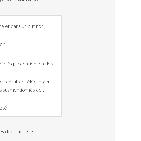
ne et dans un but non
oit
riété que contiennent les
de consulter, télécharger
ts susmentionnés doit
iété
 des documents et