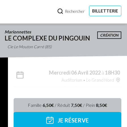
BILLETTERIE
Rechercher
Marionnettes
CRÉATION
LE COMPLEXE DU PINGOUIN
Cie Le Mouton Carré (85)
Mercredi 06 Avril 2022
à
18H30
Auditorium • Le Grand Nord
Famille
6,50€
/ Réduit
7,50€
/ Plein
8,50€
JE RÉSERVE