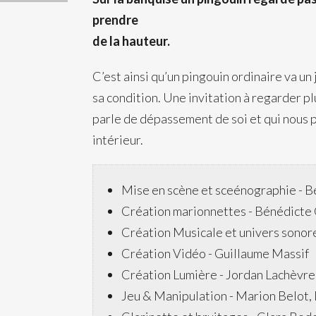
prendre
de la hauteur.
C’est ainsi qu’un pingouin ordinaire va un
sa condition.
Une invitation à regarder plu
parle de dépassement de soi et qui nous
intérieur.
Mise en scène et sceénographie -
B
Création marionnettes -
Bénédicte 
Création Musicale et univers sonor
Création Vidéo -
Guillaume Massif
Création Lumière -
Jordan Lachèvre
Jeu & Manipulation -
Marion Belot,