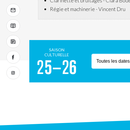
Clarinette et bruitages -
Clara Bod
Régie et machinerie -
Vincent Dru
SAISON
CULTURELLE